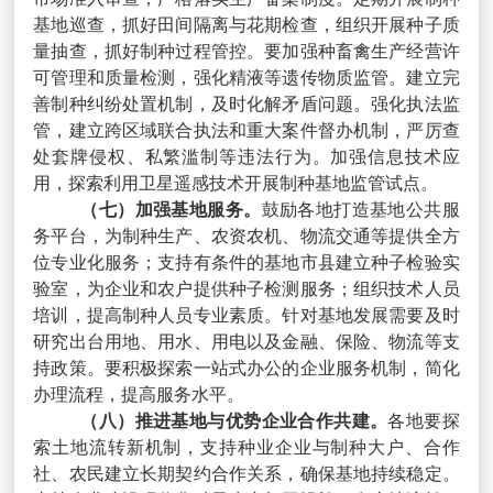
基地巡查，抓好田间隔离与花期检查，组织开展种子质
量抽查，抓好制种过程管控。要加强种畜禽生产经营许
可管理和质量检测，强化精液等遗传物质监管。建立完
善制种纠纷处置机制，及时化解矛盾问题。强化执法监
管，建立跨区域联合执法和重大案件督办机制，严厉查
处套牌侵权、私繁滥制等违法行为。加强信息技术应
用，探索利用卫星遥感技术开展制种基地监管试点。
（七）加强基地服务。
鼓励各地打造基地公共服
务平台，为制种生产、农资农机、物流交通等提供全方
位专业化服务；支持有条件的基地市县建立种子检验实
验室，为企业和农户提供种子检测服务；组织技术人员
培训，提高制种人员专业素质。针对基地发展需要及时
研究出台用地、用水、用电以及金融、保险、物流等支
持政策。要积极探索一站式办公的企业服务机制，简化
办理流程，提高服务水平。
（八）推进基地与优势企业合作共建。
各地要探
索土地流转新机制，支持种业企业与制种大户、合作
社、农民建立长期契约合作关系，确保基地持续稳定。