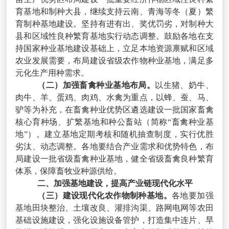
育基地和制种大县，继续支持云南、青海等冬（夏）繁
育制种基地建设。坚持有进有出、奖优罚劣，对制种大
县和区域性良种繁育基地实行动态调整。鼓励各地在支
持国家种业基地建设基础上，立足本地资源禀赋和区域
农业发展需要，布局建设省级农作物种业基地，满足多
元化生产用种需求。
（二）加强畜禽种业基地布局。
以生猪、奶牛、
肉牛、羊、蛋鸡、肉鸡、水禽为重点，以蜂、蚕、马、
驴等为补充，在畜禽种业优势区遴选建设一批国家畜禽
核心育种场、扩繁基地和种公畜站（简称“畜禽种业基
地”）。建立基地定期考核和随机抽查制度，实行优胜
劣汰、动态调整。各地要结合产业需求和优势特色，布
局建设一批省级畜禽种业基地，健全省级畜禽良种繁育
体系，保障畜牧业种源供给。
二、加强基地建设，提高产业链现代化水平
（三）建设现代化农作物制种基地。
各地要加强
基地田块整治、土壤改良、灌排沟渠、路网电网等农田
基础设施建设，强化设施设备管护，打造集中连片、旱