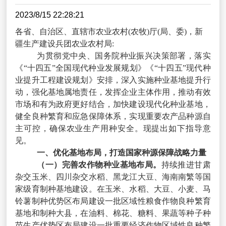
2023/8/15 22:28:21
各省、自治区、直辖市农业农村
(
农牧
)
厅
(
局、委
)
，新
疆生产建设兵团农业农村局
:
为贯彻党中央、国务院种业振兴决策部署，落实
《“十四五”全国现代种业发展规划》《“十四五”现代种
业提升工程建设规划》安排，深入实施种业基地提升行
动，强化基地属地责任，发挥企业主体作用，推动有效
市场和有为政府更好结合，加快建设现代化种业基地，
健全良种繁育和应急保障体系，实现重要农产品种源自
主可控，确保农业生产用种安全。现提出如下指导意
见。
一、优化基地布局，打造国家种源保障战略力量
（一）完善农作物种业基地布局。
持续推进甘肃
杂交玉米、四川杂交水稻、黑龙江大豆、海南南繁等国
家级育制种基地建设。在玉米、水稻、大豆、小麦、马
铃薯制种优势区布局建设一批区域性粮食作物良种繁育
基地和制种大县，在油料、棉花、糖料、果蔬等种子种
苗生产优势区布局建设一批重要经济作物区域性良种繁