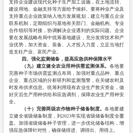
支持企业建设现代化种子生产加工设施，在土地流转、
建设用地、金融支持等方面给予倾斜。要将种业产业及
支持重点企业政策纳入地方发展规划，建立与重点企业
联系机制，定期组织与基地有关部门、金融机构、专业
合作组织等对接，协调解决企业遇到的实际问题。企业
要在发展战略布局中统筹基地建设，充分发挥技术和产
业优势，加大资金、装备、人才投入力度，立足当地打
造支柱产业、富民产业。
四、强化监测储备，提高应急供种保障水平
（九）建立健全农业用种供需监测体系。
各地要
完善种子市场供需监测点布局，加强对重点品种、重点
企业、重点区域的分析研判和监测预警，在关键农时及
时发布供求信息。统筹利用现有农业生产救灾资金，做
好灾后生产用种供给和应急调剂，保障农业生产用种安
全。
（十）完善两级农作物种子储备制度。
各地要建
立健全省级储备制度，到
2023
年实现省级储备制度全覆
盖。加强省级储备种子管理，进一步优化储备结构，增
强应急保障针对性，确保储得进、调得出、用得上。