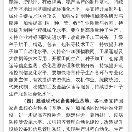
能灌、涝能排、有效隔离、稳产高产的制种基地，持续
提升基地田间基础设施标准化水平。要支持开展制种机
械化关键技术联合攻关，加强先进制种机械装备研发与
应用，加快提高“耕、种、管、收”作业质量与效率，持
续提升制种全程机械化水平。要立足高质量种子生产，
支持企业对标国际先进水平，改造种子加工装备，升级
种子烘干、精选、包衣、包装等技术工艺，持续提升种
子加工自动化水平。支持企业加强物联网、卫星遥感及
大数据等技术应用，开展田间生产、种子加工、仓储调
运等信息监测，强化溯源管理和数据分析，持续提升流
程控制信息化水平。要加快培育种子生产各环节专业化
服务主体，有效提供农资供应、农机作业、统防统治、
代繁代制、收储加工及金融保险等服务，持续提升种子
生产服务社会化水平。
（四）建设现代化畜禽种业基地。
各地要支持国
家畜禽核心育种场（基地、站）加强场区设施标准化建
设，进一步提高养殖圈舍、测定栏舍、粪污处理、疫病
防控等设施水平。加强饲养管理自动化建设，改造提升
设施设备和信息管理系统，实现生产过程自动化、生产