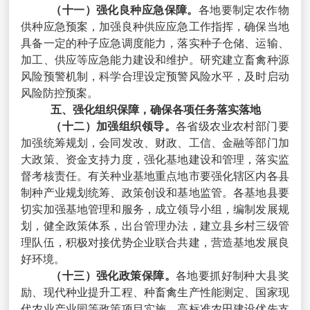
（十一）强化良种应急保障。
各地要制定农作物
供种应急预案，加强良种供应应急工作指挥，确保当地
具备一定的种子应急调度能力，落实种子仓储、运输、
加工、供应等应急能力建设和维护。研究建立畜禽种源
风险预警机制，科学合理设定预警风险水平，及时启动
风险防控预案。
五、强化组织保障，确保各项任务落实落地
（十二）加强组织领导。
各省级农业农村部门要
加强统筹规划，会同发改、财政、工信、金融等部门加
大政策、资金支持力度，强化基地建设和管理，落实监
督考核责任。有关种业基地重点地市要强化辖区内各县
制种产业规划统筹、政策创设和基地监管。各基地县要
切实加强基地管理和服务，成立领导小组，编制发展规
划，健全政策体系，出台管理办法，建立县乡村三级管
理队伍，积极对接优势企业联合共建，营造基地发展良
好环境。
（十三）强化政策保障。
各地要抓好制种大县奖
励、现代种业提升工程、种畜禽生产性能测定、国家现
代农业产业园等政策项目实施，高标准农田建设优先支