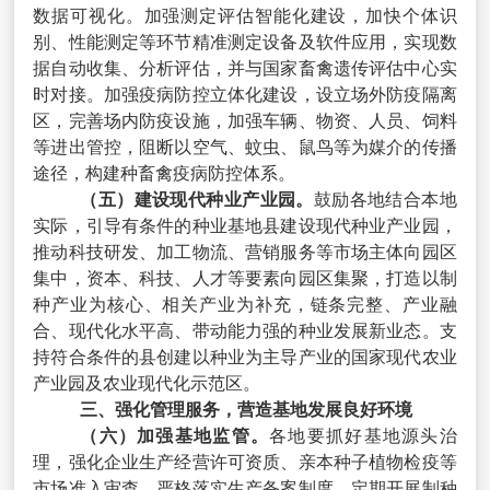
数据可视化。加强测定评估智能化建设，加快个体识
别、性能测定等环节精准测定设备及软件应用，实现数
据自动收集、分析评估，并与国家畜禽遗传评估中心实
时对接。加强疫病防控立体化建设，设立场外防疫隔离
区，完善场内防疫设施，加强车辆、物资、人员、饲料
等进出管控，阻断以空气、蚊虫、鼠鸟等为媒介的传播
途径，构建种畜禽疫病防控体系。
（五）建设现代种业产业园。
鼓励各地结合本地
实际，引导有条件的种业基地县建设现代种业产业园，
推动科技研发、加工物流、营销服务等市场主体向园区
集中，资本、科技、人才等要素向园区集聚，打造以制
种产业为核心、相关产业为补充，链条完整、产业融
合、现代化水平高、带动能力强的种业发展新业态。支
持符合条件的县创建以种业为主导产业的国家现代农业
产业园及农业现代化示范区。
三、强化管理服务，营造基地发展良好环境
（六）加强基地监管。
各地要抓好基地源头治
理，强化企业生产经营许可资质、亲本种子植物检疫等
市场准入审查，严格落实生产备案制度。定期开展制种